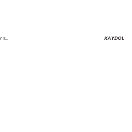
KAYDOL
Alışveriş
Mesafeli Satış Sözleşmesi
Gizlilik ve Güvenlik
rmu
İptal İade Koşullari
Kişisel Veriler Politikası