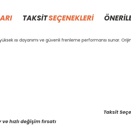
ARI
TAKSİT
SEÇENEKLERİ
ÖNERİL
, yüksek ısı dayanımı ve güvenli frenleme performansı sunar. Orij
rda yetersiz gördüğünüz noktaları öneri formunu kullanarak tarafımıza il
Bu ürüne ilk yorumu siz yapın!
Yorum Yaz
Taksit Seçe
 ve hızlı değişim fırsatı