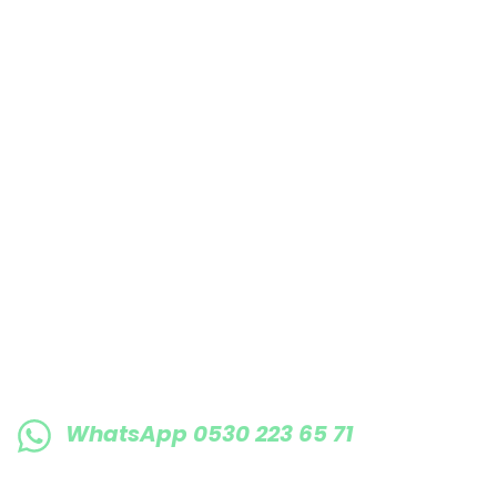
Bu ürüne benzer farklı alternatifler olmalı.
E-BÜLTENE KAYIT OLUN KAMPANYALARIMI
WhatsApp 0530 223 65 71
0530 223 65 71