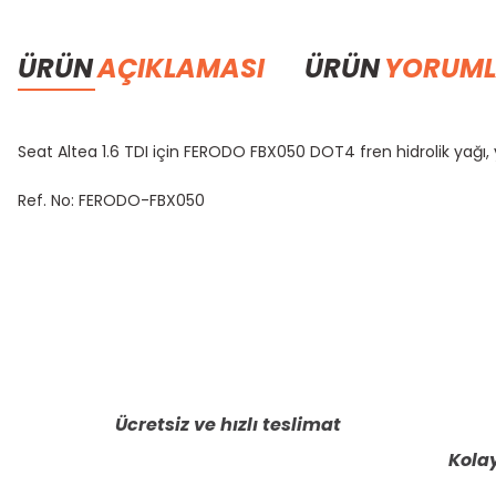
ÜRÜN
AÇIKLAMASI
ÜRÜN
YORUML
Seat Altea 1.6 TDI için FERODO FBX050 DOT4 fren hidrolik yağı
Ref. No: FERODO-FBX050
Bu ürünün fiyat bilgisi, resim, ürün açıklamalarında ve diğer konula
Görüş ve önerileriniz için teşekkür ederiz.
Ürün resmi kalitesiz, bozuk veya görüntülenemiyor.
Ürün açıklamasında eksik bilgiler bulunuyor.
Ücretsiz ve hızlı teslimat
Ürün bilgilerinde hatalar bulunuyor.
Kolay
Ürün fiyatı diğer sitelerden daha pahalı.