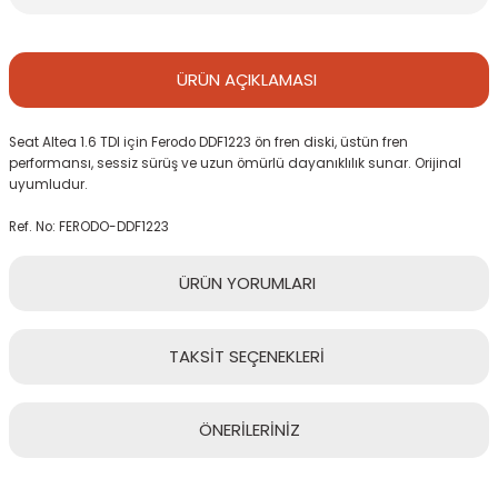
ÜRÜN
AÇIKLAMASI
Seat Altea 1.6 TDI için Ferodo DDF1223 ön fren diski, üstün fren
performansı, sessiz sürüş ve uzun ömürlü dayanıklılık sunar. Orijinal
uyumludur.
Ref. No: FERODO-DDF1223
ÜRÜN
YORUMLARI
TAKSİT
SEÇENEKLERİ
Bu ürüne ilk yorumu siz yapın!
ÖNERİLERİNİZ
Yorum Yaz
Bu ürünün fiyat bilgisi, resim, ürün açıklamalarında ve diğer