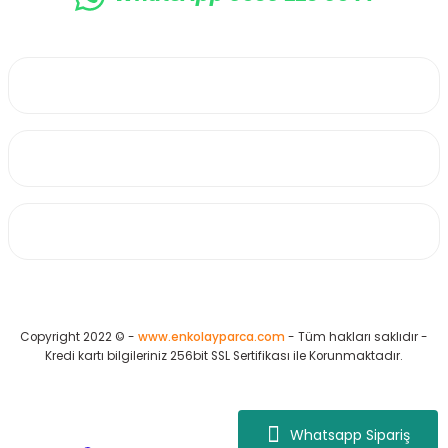
0530 223 65 71
Üyelik
Kurumsal
Alışveriş
Copyright 2022 © -
www.enkolayparca.com
- Tüm hakları saklıdır -
Kredi kartı bilgileriniz 256bit SSL Sertifikası ile Korunmaktadır.
Whatsapp Sipariş