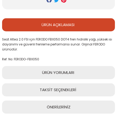
ÜRÜN
AÇIKLAMASI
Seat Altea 2.0 FSI için FERODO FBX050 DOT4 fren hidrolik yağı, yüksek ısı
dayanımı ve güvenli frenleme performansı sunar. Orijinal FERODO
ürünüdür.
Ref. No: FERODO-FBX050
ÜRÜN
YORUMLARI
TAKSİT
SEÇENEKLERİ
Bu ürüne ilk yorumu siz yapın!
ÖNERİLERİNİZ
Yorum Yaz