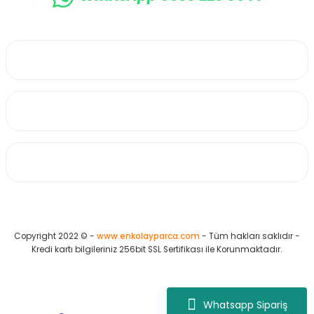
0530 223 65 71
Üyelik
Kurumsal
Alışveriş
Copyright 2022 © -
www.enkolayparca.com
- Tüm hakları saklıdır -
Kredi kartı bilgileriniz 256bit SSL Sertifikası ile Korunmaktadır.
Whatsapp Sipariş