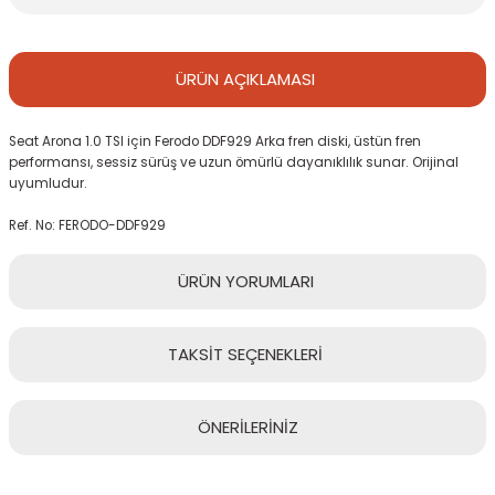
ÜRÜN
AÇIKLAMASI
Seat Arona 1.0 TSI için Ferodo DDF929 Arka fren diski, üstün fren
performansı, sessiz sürüş ve uzun ömürlü dayanıklılık sunar. Orijinal
uyumludur.
Ref. No: FERODO-DDF929
ÜRÜN
YORUMLARI
TAKSİT
SEÇENEKLERİ
Bu ürüne ilk yorumu siz yapın!
ÖNERİLERİNİZ
Yorum Yaz
Bu ürünün fiyat bilgisi, resim, ürün açıklamalarında ve diğer