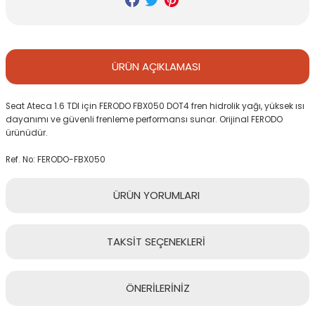
ÜRÜN
AÇIKLAMASI
Seat Ateca 1.6 TDI için FERODO FBX050 DOT4 fren hidrolik yağı, yüksek ısı
dayanımı ve güvenli frenleme performansı sunar. Orijinal FERODO
ürünüdür.
Ref. No: FERODO-FBX050
ÜRÜN
YORUMLARI
TAKSİT
SEÇENEKLERİ
Bu ürüne ilk yorumu siz yapın!
ÖNERİLERİNİZ
Yorum Yaz