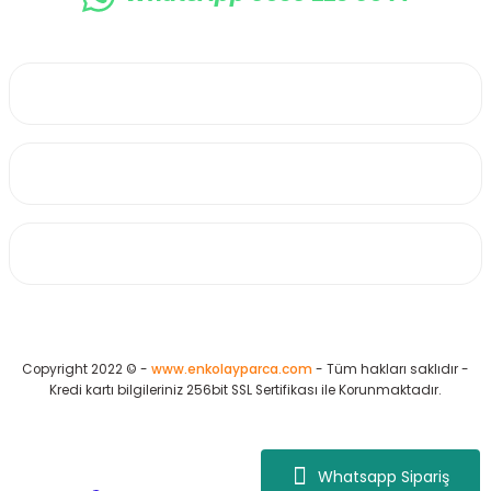
0530 223 65 71
Üyelik
Kurumsal
Alışveriş
Copyright 2022 © -
www.enkolayparca.com
- Tüm hakları saklıdır -
Kredi kartı bilgileriniz 256bit SSL Sertifikası ile Korunmaktadır.
Whatsapp Sipariş