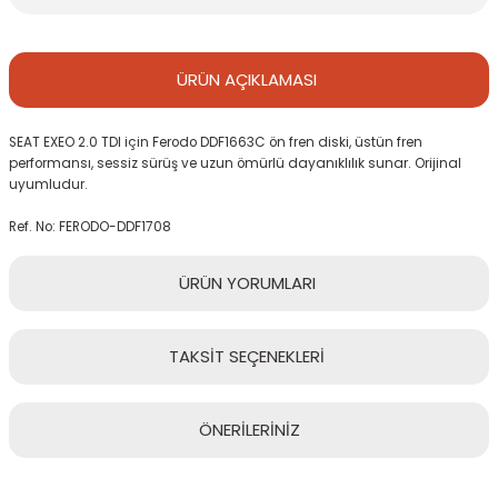
ÜRÜN
AÇIKLAMASI
SEAT EXEO 2.0 TDI için Ferodo DDF1663C ön fren diski, üstün fren
performansı, sessiz sürüş ve uzun ömürlü dayanıklılık sunar. Orijinal
uyumludur.
Ref. No: FERODO-DDF1708
ÜRÜN
YORUMLARI
TAKSİT
SEÇENEKLERİ
Bu ürüne ilk yorumu siz yapın!
ÖNERİLERİNİZ
Yorum Yaz
Bu ürünün fiyat bilgisi, resim, ürün açıklamalarında ve diğer