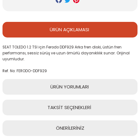
ÜRÜN
AÇIKLAMASI
SEAT TOLEDO 1.2 TSI için Ferodo DDF929 Arka fren diski, üstün fren
performansı, sessiz sürüş ve uzun ömürlü dayanıklılık sunar. Orijinal
uyumludur.
Ref. No: FERODO-DDF929
ÜRÜN
YORUMLARI
TAKSİT
SEÇENEKLERİ
Bu ürüne ilk yorumu siz yapın!
ÖNERİLERİNİZ
Yorum Yaz