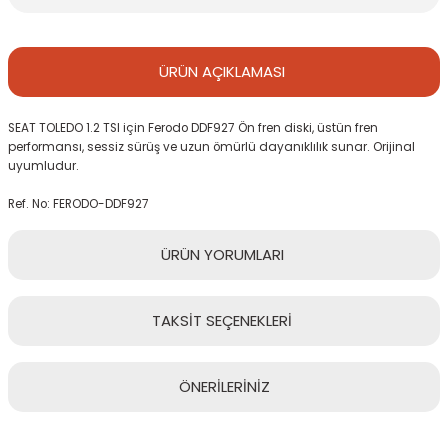
ÜRÜN
AÇIKLAMASI
SEAT TOLEDO 1.2 TSI için Ferodo DDF927 Ön fren diski, üstün fren
performansı, sessiz sürüş ve uzun ömürlü dayanıklılık sunar. Orijinal
uyumludur.
Ref. No: FERODO-DDF927
ÜRÜN
YORUMLARI
TAKSİT
SEÇENEKLERİ
Bu ürüne ilk yorumu siz yapın!
ÖNERİLERİNİZ
Yorum Yaz
Bu ürünün fiyat bilgisi, resim, ürün açıklamalarında ve diğer